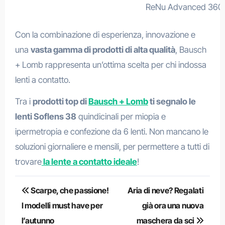
ReNu Advanced 360 
Con la combinazione di esperienza, innovazione e
una
vasta gamma di prodotti di alta qualità
, Bausch
+ Lomb rappresenta un’ottima scelta per chi indossa
lenti a contatto.
Tra i
prodotti top di
Bausch + Lomb
ti segnalo le
lenti Soflens 38
quindicinali per miopia e
ipermetropia e confezione da 6 lenti. Non mancano le
soluzioni giornaliere e mensili, per permettere a tutti di
trovare
la lente a contatto ideale
!
Navigazione
Scarpe, che passione!
Aria di neve? Regalati
articoli
I modelli must have per
già ora una nuova
l’autunno
maschera da sci