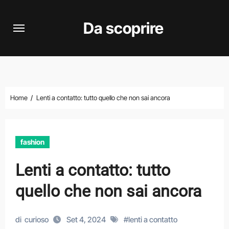
Vai
al
Da scoprire
contenuto
Home
Lenti a contatto: tutto quello che non sai ancora
fashion
Lenti a contatto: tutto
quello che non sai ancora
di
curioso
Set 4, 2024
#
lenti a contatto