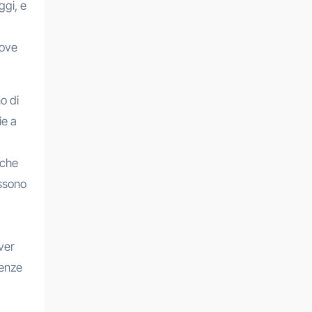
ggi, e
uove
o di
ie a
iche
ossono
ver
genze