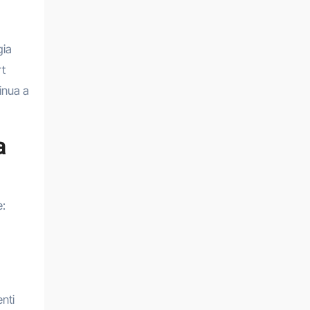
gia
rt
tinua a
a
e:
enti