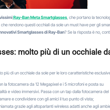
vissimi
Ray-Ban Meta Smartglasses
, che portano la tecnolo
he che rendono questi occhiali da sole un must have per gli sma
nnovativi Smartglasses di Ray-Ban
? Se la risposta è no, con
es: molto più di un occhiale d
 più di un occhiale da sole per le loro caratteristiche esclusiv
con la fotocamera da 12 Megapixel e i 5 microfoni e posta su
qualità e video immersivi. Passa con un tap dalla fotocamera del
amare e condividere con gli amici il tuo punto di vista;
hiamata grazie agli altoparlanti wireless adatti anche agli ambi