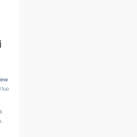
i
View
l tuo
4
e.