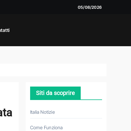
05/08/2026
tatti
e
Siti da scoprire
ata
Italia Notizie
Come Funziona