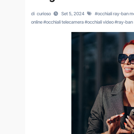
di
curioso
Set 5, 2024
#
occhiali ray-ban m
online
#
occhiali telecamera
#
occhiali video
#
ray-ban