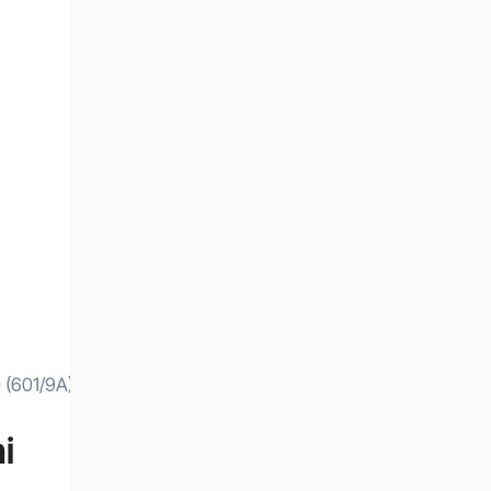
 (601/9A)
i