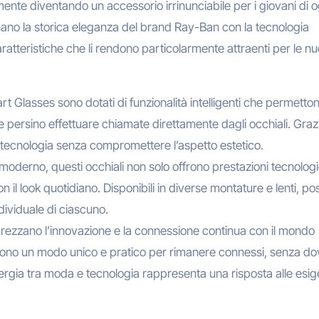
nte diventando un accessorio irrinunciabile per i giovani di o
nano la storica eleganza del brand Ray-Ban con la tecnologia
aratteristiche che li rendono particolarmente attraenti per le n
t Glasses sono dotati di funzionalità intelligenti che permetton
e persino effettuare chiamate direttamente dagli occhiali. Graz
a tecnologia senza compromettere l’aspetto estetico.
e moderno, questi occhiali non solo offrono prestazioni tecnolog
il look quotidiano. Disponibili in diverse montature e lenti, p
ndividuale di ciascuno.
pprezzano l’innovazione e la connessione continua con il mondo
frono un modo unico e pratico per rimanere connessi, senza do
inergia tra moda e tecnologia rappresenta una risposta alle esi