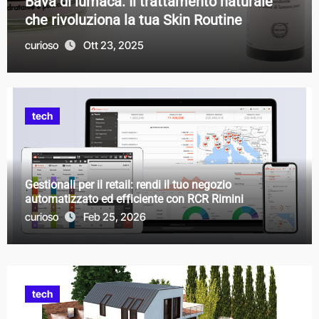
aturale
in vera pelle sono il must-have dell
ne
2025
curioso
Lug 22, 2025
tech
Gestionali per il retail: rendi il tuo negozio
automatizzato ed efficiente con RCR Rimini
curioso
Feb 25, 2026
tech