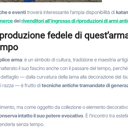
iche e eventi
troverà interessante l’ampia disponibilità di
kata
merce
dei
rivenditori all’ingrosso di riproduzioni di armi ant
iproduzione fedele di quest’arm
tempo
plice arma
: è un simbolo di cultura, tradizione e maestria artig
nalterato il suo fascino anche con il passare del tempo, perché
ni dettaglio — dalla curvatura della lama alla decorazione del
ts
di razza — è frutto di
tecniche antiche tramandate di genera
timento, ma come oggetto da collezione o elemento decorativ
onserva intatto il suo potere evocativo
. È l’incontro tra estet
a renderla senza tempo.