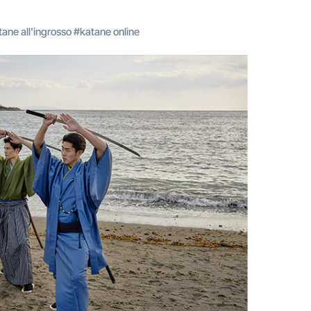
tane all'ingrosso
#
katane online