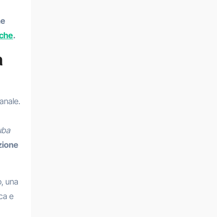
ne
iche
.
a
ianale.
uba
zione
o, una
ica e