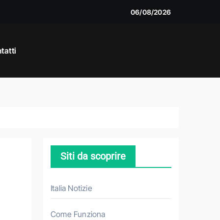
06/08/2026
tatti
e
Siti da scoprire
Italia Notizie
Come Funziona