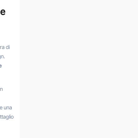
me
ra di
gn.
e
in
re una
ttaglio