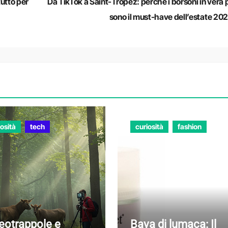
tutto per
Da TikTok a Saint-Tropez: perché i borsoni in vera 
sono il must-have dell’estate 20
iosità
tech
curiosità
fashion
eotrappole e
Bava di lumaca: Il