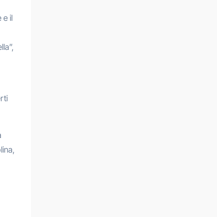
 e il
lla”,
rti
a
lina,