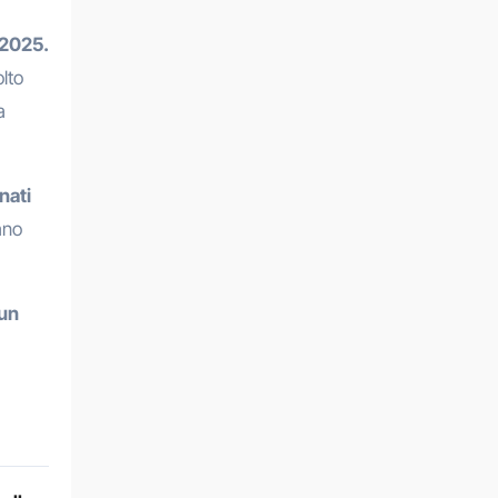
 2025.
lto
a
nati
ano
 un
a