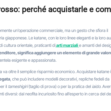
grosso: perché acquistarle e co
mente un’operazione commerciale, ma un gesto che sfiora il
ria giapponese. Le katane, con le loro linee eleganti e la loro au
i cultura orientale, praticanti di
arti marziali
e amanti del desi
ivenditore, significa aggiungere un elemento di grande valor
lientela esigente e appassionata.
ta va oltre il semplice risparmio economico. Acquistare katane 
iegata
, che può includere modelli decorativi, repliche fedeli da
er il
tameshigiri
(taglio di prova) o per la pratica del
iaido
. Ave
diversi: dal neofita incuriosito fino all’esperto in cerca del de