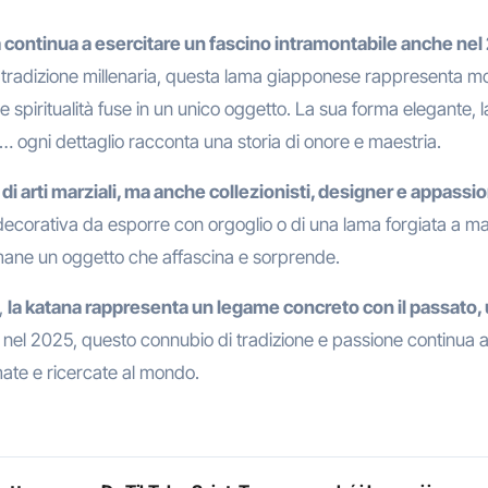
na continua a esercitare un fascino intramontabile anche nel
 tradizione millenaria, questa lama giapponese rappresenta mo
 e spiritualità fuse in un unico oggetto. La sua forma elegante, l
… ogni dettaglio racconta una storia di onore e maestria.
 di arti marziali, ma anche collezionisti, designer e appassio
ca decorativa da esporre con orgoglio o di una lama forgiata a m
imane un oggetto che affascina e sorprende.
,
la katana rappresenta un legame concreto con il passato,
E nel 2025, questo connubio di tradizione e passione continua 
mate e ricercate al mondo.